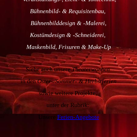
Bühnenbild- & Requisitenbau,
Bühnenbilddesign & -Malerei,
Kostümdesign & -Schneiderei,
Maskenbild, Frisuren & Make-Up
Siehe auch unsere
Theaterwochen
in den
Oster-/Sommer- & Herbstferien
sowie weitere Projekte,
unter der Rubrik:
Unsere
Ferien-Angebote