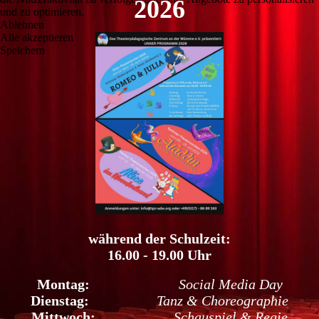
2026
und zu optimieren.
Ablehnen
Alle akzeptieren
Speichern
während der Schulzeit:
16.00 - 19.00 Uhr
Montag:
Social Media Day
Dienstag:
T
anz & Choreographie
Mittwoch:
Schauspiel & Regie