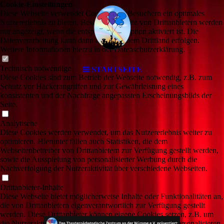
Cookie-Einstellungen
Diese Webseite verwendet Cookies, um Besuchern ein optimales
Nutzererlebnis zu bieten. Bestimmte Inhalte von Drittanbietern werden
nur angezeigt, wenn die entsprechende Option aktiviert ist. Die
Datenverarbeitung kann dann auch in einem Drittland erfolgen.
Weitere Informationen hierzu in der Datenschutzerklärung.
Technisch notwendige
STARTSEITE
Diese Cookies sind zum Betrieb der Webseite notwendig, z.B. zum
Schutz vor Hackerangriffen und zur Gewährleistung eines
konsistenten und der Nachfrage angepassten Erscheinungsbilds der
Seite.
Analytische
Diese Cookies werden verwendet, um das Nutzererlebnis weiter zu
optimieren. Hierunter fallen auch Statistiken, die dem
Webseitenbetreiber von Drittanbietern zur Verfügung gestellt werden,
sowie die Ausspielung von personalisierter Werbung durch die
Nachverfolgung der Nutzeraktivität über verschiedene Webseiten.
Drittanbieter-Inhalte
Diese Webseite bietet möglicherweise Inhalte oder Funktionalitäten an,
die von Drittanbietern eigenverantwortlich zur Verfügung gestellt
werden. Diese Drittanbieter können eigene Cookies setzen, z.B. um
die Nutzeraktivität zu verfolgen oder ihre Angebote zu personalisieren