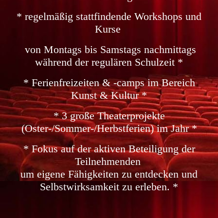
* regelmäßig stattfindende Workshops und
Kurse
von Montags bis Samstags nachmittags
während der regulären Schulzeit *
* Ferienfreizeiten & -camps im Bereich
Kunst & Kultur *
* 3 große Theaterprojekte
(Oster-/Sommer-/Herbstferien) im Jahr *
* Fokus auf der aktiven Beteiligung der
Teilnehmenden
um eigene Fähigkeiten zu entdecken und
Selbstwirksamkeit zu erleben. *